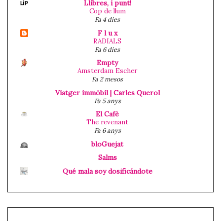
Llibres, i punt!
Cop de llum
Fa 4 dies
F l u x
RADIALS
Fa 6 dies
Empty
Amsterdam Escher
Fa 2 mesos
Viatger immòbil | Carles Querol
Fa 5 anys
El Cafè
The revenant
Fa 6 anys
bloGuejat
Salms
Qué mala soy dosificándote